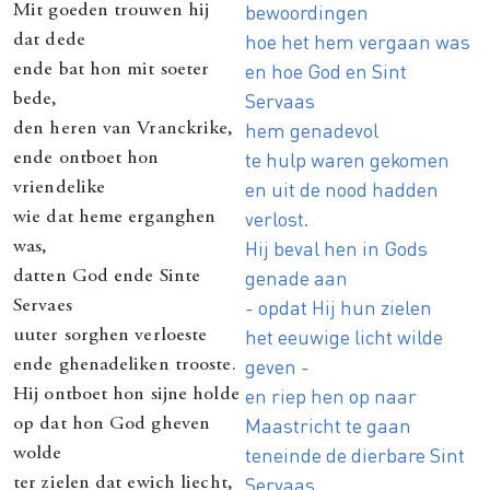
bewoordingen
Mit goeden trouwen hij
hoe het hem vergaan was
dat dede
en hoe God en Sint
ende bat hon mit soeter
Servaas
bede,
hem genadevol
den heren van Vranckrike,
te hulp waren gekomen
ende ontboet hon
en uit de nood hadden
vriendelike
verlost.
wie dat heme erganghen
Hij beval hen in Gods
was,
genade aan
datten God ende Sinte
- opdat Hij hun zielen
Servaes
het eeuwige licht wilde
uuter sorghen verloeste
geven -
ende ghenadeliken trooste.
en riep hen op naar
Hij ontboet hon sijne holde
Maastricht te gaan
op dat hon God gheven
teneinde de dierbare Sint
wolde
Servaas
ter zielen dat ewich liecht,