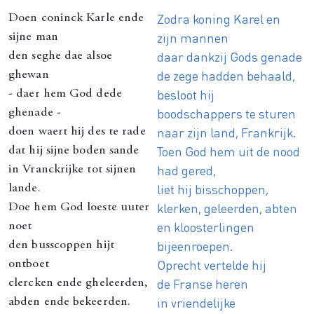
Zodra koning Karel en
Doen coninck Karle ende
zijn mannen
sijne man
daar dankzij Gods genade
den seghe dae alsoe
de zege hadden behaald,
ghewan
besloot hij
- daer hem God dede
boodschappers te sturen
ghenade -
naar zijn land, Frankrijk.
doen waert hij des te rade
Toen God hem uit de nood
dat hij sijne boden sande
had gered,
in Vranckrijke tot sijnen
liet hij bisschoppen,
lande.
klerken, geleerden, abten
Doe hem God loeste uuter
en kloosterlingen
noet
bijeenroepen.
den busscoppen hijt
Oprecht vertelde hij
ontboet
de Franse heren
clercken ende gheleerden,
in vriendelijke
abden ende bekeerden.