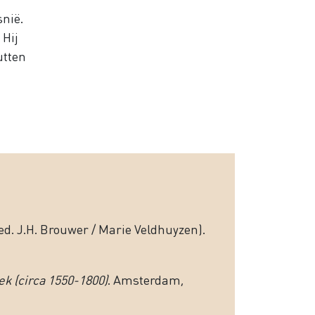
snië.
 Hij
utten
) (ed. J.H. Brouwer / Marie Veldhuyzen).
ek (circa 1550-1800)
. Amsterdam,