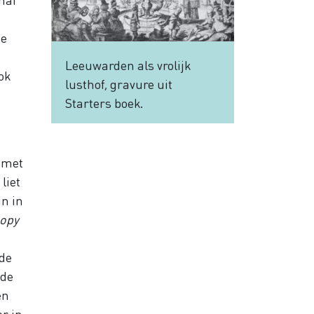
de
Leeuwarden als vrolijk
ok
lusthof, gravure uit
Starters boek.
n met
liet
in in
opy
 de
lde
en
r in