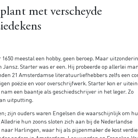
eplant met verscheyde
Liedekens
r 1650 meestal een hobby, geen beroep. Maar uitzonderi
an Jansz. Starter was er een. Hij probeerde op allerlei ma
kenden 21 Amsterdamse literatuurliefhebbers zelfs een co
gen poëzie en voor overschrijfwerk. Starter kon er uitein
n nam een baantje als geschiedschrijver in het leger. Zo
van uitputting.
n; zijn ouders waren Engelsen die waarschijnlijk om h
Alledrie hun zoons sloten zich aan bij de Nederlandse
 naar Harlingen, waar hij als pijpenmaker de kost verdi
 onder andere in Amsterdam, Leeuwarden en Franeker. Va