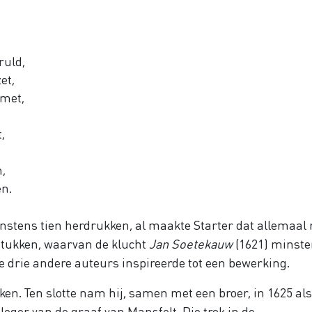
kruld,
et,
 met,
,
n,
ên.
nstens tien herdrukken, al maakte Starter dat allemaal 
lstukken, waarvan de klucht
Jan Soetekauw
(1621) minst
e drie andere auteurs inspireerde tot een bewerking.
n. Ten slotte nam hij, samen met een broer, in 1625 als
 leger van de graaf van Mansfelt. Die trok in de