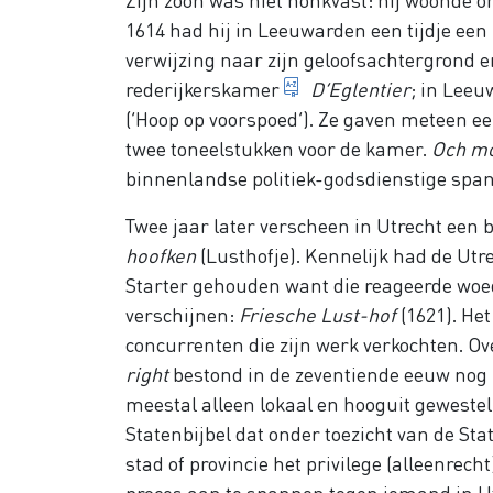
1614 had hij in Leeuwarden een tijdje een
verwijzing naar zijn geloofsachtergrond e
literaire amateurver
rederijkerskamer
D’Eglentier
; in Leeu
(‘Hoop op voorspoed’). Ze gaven meteen ee
twee toneelstukken voor de kamer.
Och mo
binnenlandse politiek-godsdienstige spa
Twee jaar later verscheen in Utrecht een b
hoofken
(Lusthofje). Kennelijk had de Utr
Starter gehouden want die reageerde woeden
verschijnen:
Friesche Lust-hof
(1621). Het
concurrenten die zijn werk verkochten. O
right
bestond in de zeventiende eeuw nog 
meestal alleen lokaal en hooguit gewesteli
Statenbijbel dat onder toezicht van de St
stad of provincie het privilege (alleenrec
proces aan te spannen tegen iemand in Ut