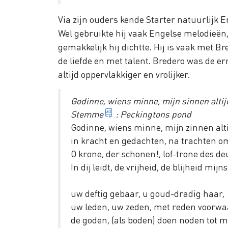
Via zijn ouders kende Starter natuurlijk E
Wel gebruikte hij vaak Engelse melodieën, 
gemakkelijk hij dichtte. Hij is vaak met B
de liefde en met talent. Bredero was de ern
altijd oppervlakkiger en vrolijker.
Godinne, wiens minne, mijn sinnen altij
Melodie
Stemme
: Peckingtons pond
Godinne, wiens minne, mijn zinnen alti
in kracht en gedachten, na trachten om
O krone, der schonen!, lof-trone des d
In dij leidt, de vrijheid, de blijheid mijn
uw deftig gebaar, u goud-dradig haar,
uw leden, uw zeden, met reden voorwa
de goden, (als boden) doen noden tot m