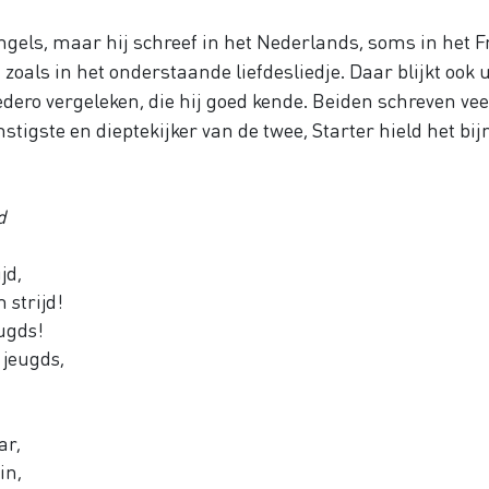
ngels, maar hij schreef in het Nederlands, soms in het Fr
zoals in het onderstaande liefdesliedje. Daar blijkt ook u
redero vergeleken, die hij goed kende. Beiden schreven vee
stigste en dieptekijker van de twee, Starter hield het bij
d
jd,
 strijd!
eugds!
s jeugds,
ar,
in,