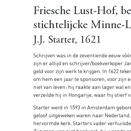
Friesche Lust-Hof, b
stichtelijcke Minne-
J.J. Starter, 1621
Schrijven was in de zeventiende eeuw vóó
zijn er altijd en schrijver/boekverkoper J
geld voor zijn werk te krijgen. In 1622 te
om hem een jaar te sponsoren, voor zijn ei
niet van leven: hij raakte aan lager wal e
verzeilde hij in Hongarije, waar hij stierf 
Starter werd in 1593 in Amsterdam gebore
geloof uitgeweken waren naar Nederland. 
hervormde kerk. Starters vader verhuisde
Zijn zoon was niet honkvast: hij woonde