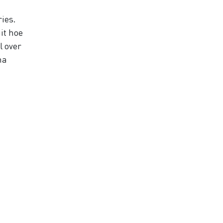
ies.
it hoe
l over
na