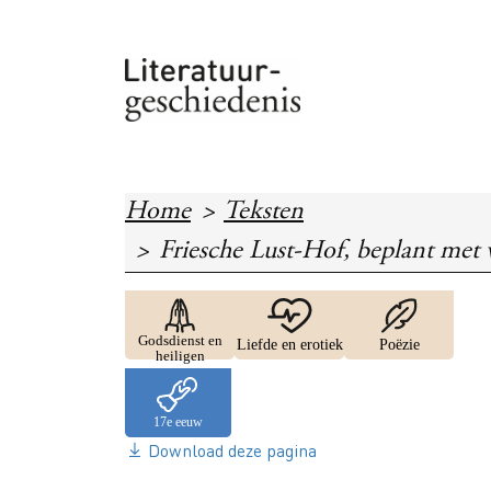
Overslaan en naar de inhoud gaan
Home
Teksten
Friesche Lust-Hof, beplant met 
Image
Image
Image
Godsdienst en
Liefde en erotiek
Poëzie
heiligen
Download deze pagina