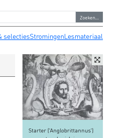
 selecties
Stromingen
Lesmateriaal
Starter (‘Anglobrittannus’)