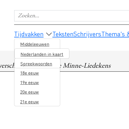
Zoeken...
Geef de woorden op waar je naar wilt zoeken.
Main navigation
Tijdvakken
Teksten
Schrijvers
Thema's &
Middeleeuwen
16e eeuw
Nederlanden in kaart
17e eeuw
Spreekwoorden
verscheyde stichtelijcke Minne-Liedekens
18e eeuw
19e eeuw
20e eeuw
21e eeuw