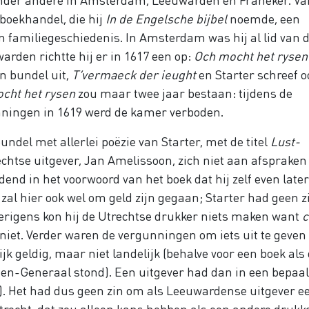
 boekhandel, die hij
In de Engelsche bijbel
noemde, een
n familiegeschiedenis. In Amsterdam was hij al lid van 
eniging
warden richtte hij er in 1617 een op:
Och mocht het rysen
n bundel uit,
T’vermaeck der ieught
en Starter schreef o
cht het rysen
zou maar twee jaar bestaan: tijdens de
nningen in 1619 werd de kamer verboden.
undel met allerlei poëzie van Starter, met de titel
Lust-
echtse uitgever, Jan Amelissoon, zich niet aan afsprake
d in het voorwoord van het boek dat hij zelf even later 
 zal hier ook wel om geld zijn gegaan; Starter had geen z
verigens kon hij de Utrechtse drukker niets maken want
c
niet. Verder waren de vergunningen om iets uit te geven
jk geldig, maar niet landelijk (behalve voor een boek als
aten-Generaal stond). Een uitgever had dan in een bepaa
ht). Het had dus geen zin om als Leeuwardense uitgever e
recht, dat zou alleen kans hebben als een andere drukke