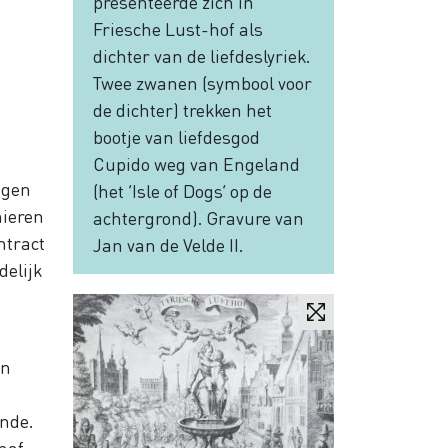
presenteerde zich in
Friesche Lust-hof als
dichter van de liefdeslyriek.
Twee zwanen (symbool voor
de dichter) trekken het
bootje van liefdesgod
Cupido weg van Engeland
ngen
(het ‘Isle of Dogs’ op de
nieren
achtergrond). Gravure van
ntract
Jan van de Velde II.
delijk
un
ende.
naf