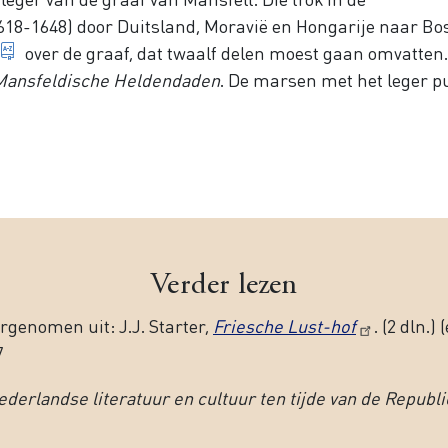
618-1648) door Duitsland, Moravië en Hongarije naar Bo
lang heldenverhaal op rijm
over de graaf, dat twaalf delen moest gaan omvatten.
Mansfeldische Heldendaden
. De marsen met het leger p
Verder lezen
rgenomen uit: J.J. Starter,
Friesche Lust-hof
. (2 dln.
7
ederlandse literatuur en cultuur ten tijde van de Republi