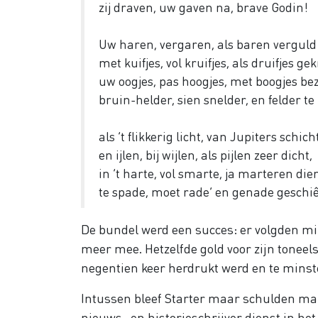
zij draven, uw gaven na, brave Godin!
Uw haren, vergaren, als baren verguld
met kuifjes, vol kruifjes, als druifjes ge
uw oogjes, pas hoogjes, met boogjes bez
bruin-helder, sien snelder, en felder te
als ’t flikkerig licht, van Jupiters schicht
en ijlen, bij wijlen, als pijlen zeer dicht,
in ’t harte, vol smarte, ja marteren die
te spade, moet rade’ en genade geschi
De bundel werd een succes: er volgden mi
meer mee. Hetzelfde gold voor zijn tonee
negentien keer herdrukt werd en te minst
Intussen bleef Starter maar schulden make
nieuws- en historieschrijver dienst in het