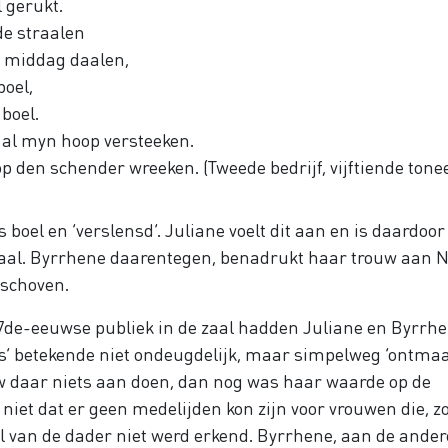
 gerukt.
lde straalen
e middag daalen,
poel,
 boel.
 al myn hoop versteeken.
t op den schender wreeken. (Tweede bedrijf, vijftiende tonee
 boel en ‘verslensd’. Juliane voelt dit aan en is daardoor
daal. Byrrhene daarentegen, benadrukt haar trouw aan 
eschoven.
17de-eeuwse publiek in de zaal hadden Juliane en Byrrh
uis’ betekende niet ondeugdelijk, maar simpelweg ‘ontma
ouw daar niets aan doen, dan nog was haar waarde op de
iet dat er geen medelijden kon zijn voor vrouwen die, z
eel van de dader niet werd erkend. Byrrhene, aan de ander