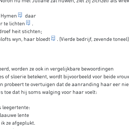
ron nu met Juliane zal huwen, ziet zij zichzelf als wrek
huwelijksgod
t
Hymen
daar
de weg te verlichten [voor het bruidspaar]
r te lichten
.
droef heit stichten;
Julianes bloed
ilofts wyn,
haar bloedt
. (Vierde bedrijf, zevende toneel)
erd, worden ze ook in vergelijkbare bewoordingen
s of sloerie betekent, wordt bijvoorbeeld voor beide vro
an probeert te overtuigen dat de aanranding haar eer nie
is toe dat hij soms walging voor haar voelt:
 leegertente:
 laauwe lente
 ik ze afgeplukt.