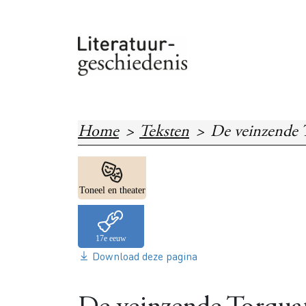
Overslaan en naar de inhoud gaan
Home
Teksten
De veinzende 
Image
Toneel en theater
Download deze pagina