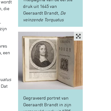
 wordt
druk uit 1645 van
, die
Geeraardt Brandt,
De
veinzende Torquatus
.
zijn
ares
a, een
quatus
 Dat
Gegraveerd portret van
Geeraardt Brandt in zijn