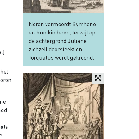
Noron vermoordt Byrrhene
en hun kinderen, terwijl op
de achtergrond Juliane
zichzelf doorsteekt en
l)
Torquatus wordt gekroond.
 het
Noron
ene
agd
oals
e