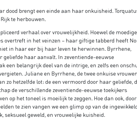
aar dood brengt een einde aan haar onkuisheid. Torquatus
Rijk te herbouwen.
pliceerd verhaal over vrouwelijkheid. Hoewel de moedige
s overtreft in het veinzen – haar giftige tabberd heeft N
et in haar eer bij haar leven te herwinnen. Byrrhene,
ar geliefde haar aanvalt. In zeventiende-eeuwse
k een belangrijk deel van de intrige, en zelfs een onsch
vergieten. Juliane en Byrrhene, de twee onkuise vrouwen
n zo hetzelfde lot: de een vermoord door haar geliefde, 
hap de verschillende zeventiende-eeuwse toekijkers
en op het toneel is moeilijk te zeggen. Hoe dan ook, door
eelden te zien vangen we een glimp op van de ingewikkel
 seksueel geweld, en vrouwelijke kuisheid.