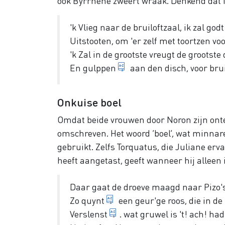
ook Byrrhene zweert wraak. Denkend dat No
'k Vlieg naar de bruiloftzaal, ik zal god
Uitstooten, om 'er zelf met toortzen
voo
'k Zal in de grootste vreugt de grootste 
gulzig drinken
En
gulppen
aan den disch, voor bru
Onkuise boel
Omdat beide vrouwen door Noron zijn onte
omschreven. Het woord ‘boel’, wat minnare
gebruikt. Zelfs Torquatus, die Juliane erv
heeft aangetast, geeft wanneer hij alleen 
Daar gaat de droeve maagd naar Pizo's
kwijnt weg
Zo
quynt
een geur'ge roos, die in de
verwelkt
Verslenst
. wat gruwel is 't! ach! had