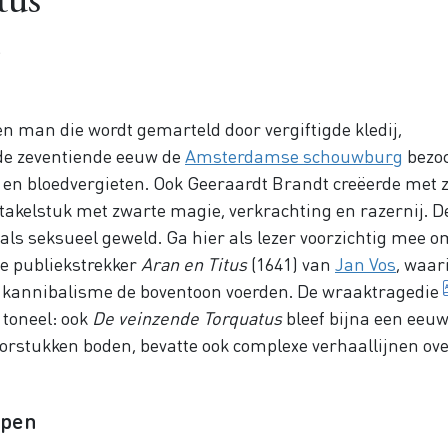
tus
5
n man die wordt gemarteld door vergiftigde kledij,
 de zeventiende eeuw de
Amsterdamse schouwburg
bezoc
 en bloedvergieten. Ook Geeraardt Brandt creëerde met z
ktakelstuk met zwarte magie, verkrachting en razernij. D
als seksueel geweld. Ga hier als lezer voorzichtig mee o
te publiekstrekker
Aran en Titus
(1641) van
Jan Vos
, waar
 kannibalisme de boventoon voerden. De
wraaktragedie
toneel: ook
De veinzende Torquatus
bleef bijna een eeu
rorstukken boden, bevatte ook complexe verhaallijnen ov
lpen