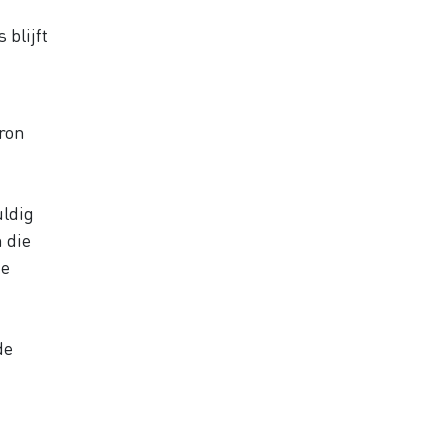
 blijft
oron
uldig
 die
de
de