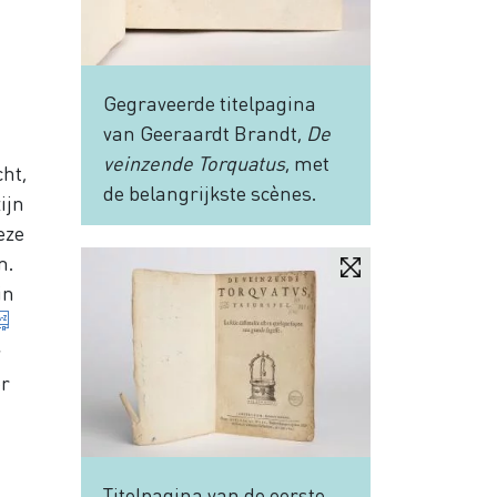
Gegraveerde titelpagina
van Geeraardt Brandt,
De
veinzende Torquatus
, met
ht,
de belangrijkste scènes.
ijn
eze
m.
in
Toneelstuk over wraak en rechtvaardigheid dat slecht
w
er
Titelpagina van de eerste