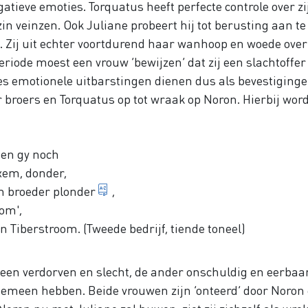
gatieve emoties. Torquatus heeft perfecte controle over zi
n veinzen. Ook Juliane probeert hij tot berusting aan te
 Zij uit echter voortdurend haar wanhoop en woede over
riode moest een vrouw ‘bewijzen’ dat zij een slachtoffer
nes emotionele uitbarstingen dienen dus als bevestiging
 broers en Torquatus op tot wraak op Noron. Hierbij word
 de aanvoerder van het Romeinse leger
ter, Romeinse oppergod.
dien gy noch
ixem, donder,
tad op
[Rome] plundert
yn broeder
plonder
,
om',
 Tiberstroom. (Tweede bedrijf, tiende toneel)
 een verdorven en slecht, de ander onschuldig en eerbaar
l gemeen hebben. Beide vrouwen zijn ‘onteerd’ door Noron