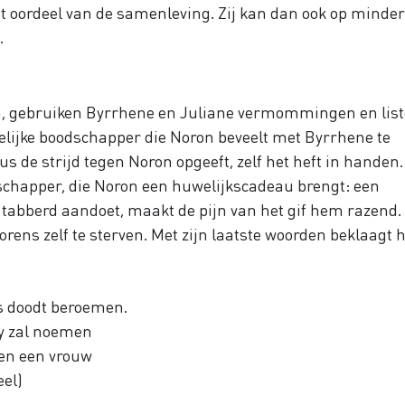
het oordeel van de samenleving. Zij kan dan ook op minder
.
en, gebruiken Byrrhene en Juliane vermommingen en list
elijke boodschapper die Noron beveelt met Byrrhene te
 de strijd tegen Noron opgeeft, zelf het heft in handen.
schapper, die Noron een huwelijkscadeau brengt: een
tabberd aandoet, maakt de pijn van het gif hem razend. 
ens zelf te sterven. Met zijn laatste woorden beklaagt hi
ns doodt beroemen.
my zal noemen
ien een vrouw
eel)