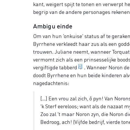
kant, weigert spijt te tonen en verwerpt 
begrip van de andere personages rekenen
Ambigu einde
Om van hun ‘onkuise’ status af te gerak
Byrrhene verkleedt haar zus als een godd
trouwen. Juliane neemt, wanneer Torquatus
vermomt zich als een prinsesselijke bood
Hier: toga
vergiftigde
tabberd
. Wanneer Noron de 
doodt Byrrhene en hun beide kinderen alvor
nagedachtenis:
[…] Een vrou zal zich, ô pyn! Van Noro
‘k Sterf eereloos; want als de nazaat 
Zoo zal ‘t maar Noron zyn, die Noron d
Bedroog, ach! (Vijfde bedrijf, vierde ton