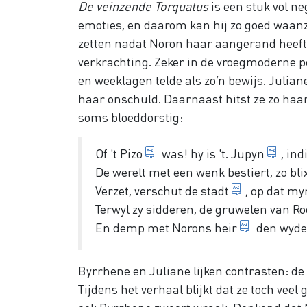
De veinzende Torquatus
is een stuk vol ne
emoties, en daarom kan hij zo goed waanzi
zetten nadat Noron haar aangerand heeft.
verkrachting. Zeker in de vroegmoderne pe
en weeklagen telde als zo’n bewijs. Julia
haar onschuld. Daarnaast hitst ze zo haar
soms bloeddorstig:
Pizo is Julianes broer, en
Jupi
Of 't
Pizo
was! hy is 't.
Jupyn
, in
De werelt met een wenk bestiert, zo bl
schud de s
Verzet,
verschut de stadt
, op dat m
Terwyl zy sidderen, de gruwelen van Ro
leger
En demp met Norons
heir
den wyden
Byrrhene en Juliane lijken contrasten: de
Tijdens het verhaal blijkt dat ze toch vee