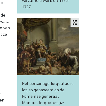
verzameld werk uit 1725-
jn
1727.
 de
 was,
en van
t ze
Het personage Torquatus is
losjes gebaseerd op de
.
Romeinse generaal
 en
Manlius Torquatus (4e