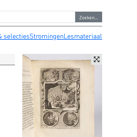
 selecties
Stromingen
Lesmateriaal