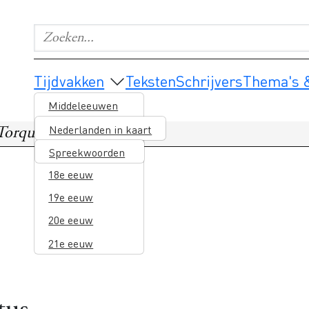
Zoeken...
Geef de woorden op waar je naar wilt zoeken.
Main navigation
Tijdvakken
Teksten
Schrijvers
Thema's &
Middeleeuwen
16e eeuw
Nederlanden in kaart
Torquatus
17e eeuw
Spreekwoorden
18e eeuw
19e eeuw
20e eeuw
21e eeuw