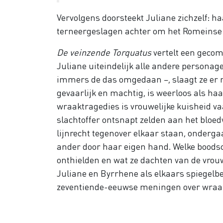
Vervolgens doorsteekt Juliane zichzelf: h
terneergeslagen achter om het Romeinse 
De veinzende Torquatus
vertelt een gecom
Juliane uiteindelijk alle andere personage
immers de das omgedaan –, slaagt ze er ni
gevaarlijk en machtig, is weerloos als ha
wraaktragedies is vrouwelijke kuisheid vaa
slachtoffer ontsnapt zelden aan het bloed
lijnrecht tegenover elkaar staan, ondergaa
ander door haar eigen hand. Welke boodsc
onthielden en wat ze dachten van de vrouw
Juliane en Byrrhene als elkaars spiegelb
zeventiende-eeuwse meningen over wraak,