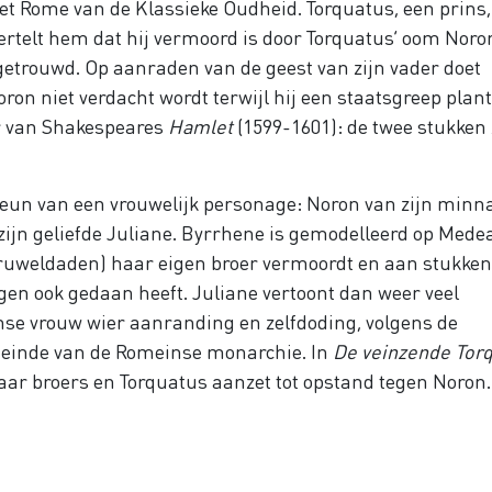
het Rome van de Klassieke Oudheid. Torquatus, een prins,
vertelt hem dat hij vermoord is door Torquatus’ oom Noron
getrouwd. Op aanraden van de geest van zijn vader doet
Noron niet verdacht wordt terwijl hij een staatsgreep plant
or van Shakespeares
Hamlet
(1599-1601): de twee stukken 
teun van een vrouwelijk personage: Noron van zijn minn
zijn geliefde Juliane. Byrrhene is gemodelleerd op Mede
gruweldaden) haar eigen broer vermoordt en aan stukken
gen ook gedaan heeft. Juliane vertoont dan weer veel
se vrouw wier aanranding en zelfdoding, volgens de
t einde van de Romeinse monarchie. In
De veinzende Tor
aar broers en Torquatus aanzet tot opstand tegen Noron.