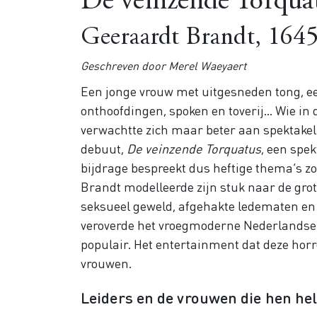
De veinzende Torqua
Geeraardt Brandt, 164
Geschreven door Merel Waeyaert
Een jonge vrouw met uitgesneden tong, ee
onthoofdingen, spoken en toverij… Wie in
verwachtte zich maar beter aan spektakel
debuut,
De veinzende Torquatus
, een spe
bijdrage bespreekt dus heftige thema’s zo
Brandt modelleerde zijn stuk naar de gro
seksueel geweld, afgehakte ledematen en
veroverde het vroegmoderne Nederlandse 
populair. Het entertainment dat deze hor
vrouwen.
Leiders en de vrouwen die hen he