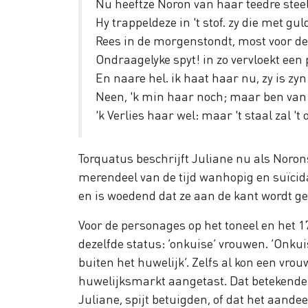
Nu heeftze Noron van haar teedre steel
Hy trappeldeze in 't stof. zy die met gu
Rees in de morgenstondt, most voor d
Ondraagelyke spyt! in zo vervloekt een 
En naare hel. ik haat haar nu, zy is zyn
Neen, 'k min haar noch; maar ben van
'k Verlies haar wel: maar 't staal zal '
Torquatus beschrijft Juliane nu als Norons
merendeel van de tijd wanhopig en suïci
en is woedend dat ze aan de kant wordt g
Voor de personages op het toneel en het 
dezelfde status: ‘onkuise’ vrouwen. ‘Onk
buiten het huwelijk’. Zelfs al kon een vr
huwelijksmarkt aangetast. Dat betekende n
Juliane, spijt betuigden, of dat het aand