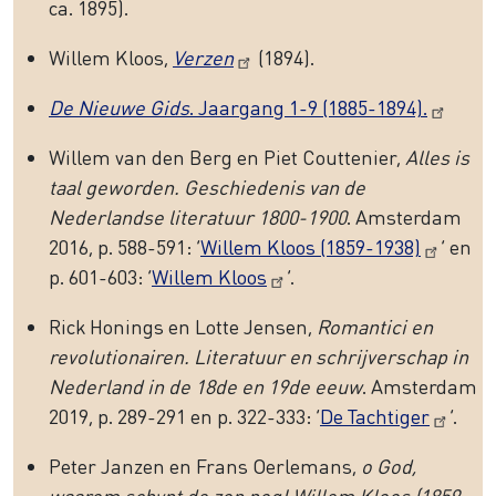
ca. 1895).
Willem Kloos,
Verzen
(1894).
De Nieuwe Gids
. Jaargang 1-9 (1885-1894).
Willem van den Berg en Piet Couttenier,
Alles is
taal geworden. Geschiedenis van de
Nederlandse literatuur 1800-1900
. Amsterdam
2016, p. 588-591: ‘
Willem Kloos (1859-1938)
’ en
p. 601-603: ‘
Willem Kloos
’.
Rick Honings en Lotte Jensen,
Romantici en
revolutionairen. Literatuur en schrijverschap in
Nederland in de 18de en 19de eeuw
. Amsterdam
2019, p. 289-291 en p. 322-333: ‘
De Tachtiger
’.
Peter Janzen en Frans Oerlemans,
o God,
waarom schynt de zon nog! Willem Kloos (1859-