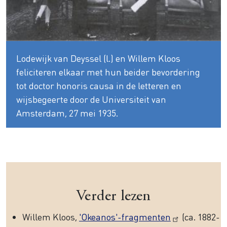
Lodewijk van Deyssel (l.) en Willem Kloos
feliciteren elkaar met hun beider bevordering
tot doctor honoris causa in de letteren en
wijsbegeerte door de Universiteit van
Amsterdam, 27 mei 1935.
Verder lezen
Willem Kloos,
'Okeanos'-fragmenten
(ca. 1882-