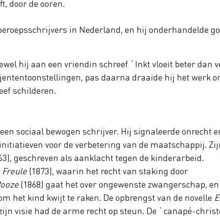
t, door de ooren.
e beroepsschrijvers in Nederland, en hij onderhandelde g
wel hij aan een vriendin schreef `Inkt vloeit beter dan ve
ijententoonstellingen, pas daarna draaide hij het werk o
leef schilderen.
 een sociaal bewogen schrijver. Hij signaleerde onrecht e
 initiatieven voor de verbetering van de maatschappij. Zi
63), geschreven als aanklacht tegen de kinderarbeid.
 Freule
(1873), waarin het recht van staking door
Rooze
(1868) gaat het over ongewenste zwangerschap, en
m het kind kwijt te raken. De opbrengst van de novelle
E
zijn visie had de arme recht op steun. De `canapé-chris