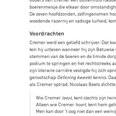
boerenmeisje die elkaar door omstandighe
De zeven hoofdzonden, zelfingenomen hoog
woedende razernij en vadsige luiheid, ko
Voordrachten
Cremer werd een geliefd schrijver. Dat kw
kon hij uitleven wanneer hij zijn Betuwse 
stemmen van de boeren en de timide dorps
podium te springen en het rechtstreeks aa
zijn literaire carrière vestigde hij zich o
genootschap
Oefening kweekt kennis
. Da
als Cremer optrad. Nicolaas Beets dichtt
Wie Cremer
leest
, kent slechts zijn twin
Alleen wie Cremer
hoort
, kent hem geh
Men kan door ’t oog niet dan een wein