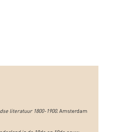
dse literatuur 1800-1900
. Amsterdam
Nederland in de 18de en 19de eeuw
.