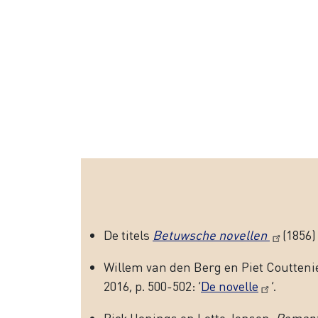
De titels
Betuwsche novellen
(1856)
Willem van den Berg en Piet Coutteni
2016, p. 500-502: ‘
De novelle
’.
Rick Honings en Lotte Jensen,
Romanti