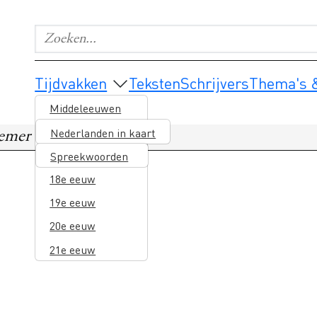
Zoeken...
Geef de woorden op waar je naar wilt zoeken.
Main navigation
Tijdvakken
Teksten
Schrijvers
Thema's &
Middeleeuwen
16e eeuw
Nederlanden in kaart
remer
17e eeuw
Spreekwoorden
18e eeuw
19e eeuw
20e eeuw
21e eeuw