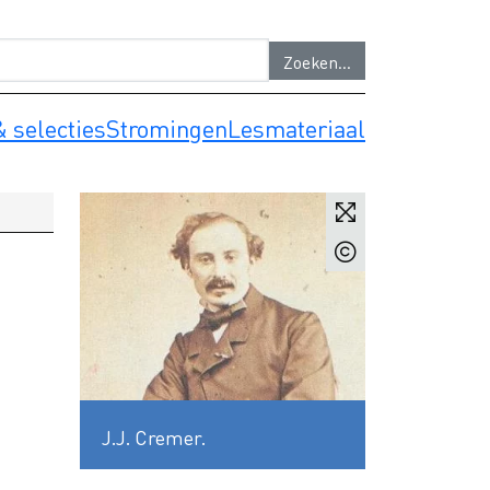
 selecties
Stromingen
Lesmateriaal
J.J. Cremer.