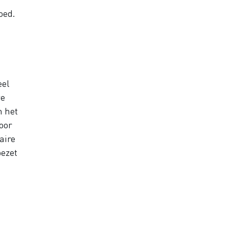
oed.
eel
we
n het
oor
aire
bezet