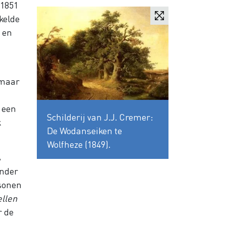
n 1851
kelde
 en
 maar
 een
Schilderij van J.J. Cremer:
k
De Wodanseiken te
Wolfheze (1849).
s
onder
rsonen
llen
r de