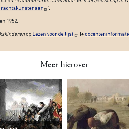
drachtskunstenaar
’.
en 1952.
kskinderen
op
Lezen voor de lijst
(+
docenteninformati
Meer hierover
g leve