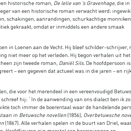
een historische roman,
De lelie van ’s Gravenhage
, die i
vroeger van een historische roman verwacht werd: ingewik
gen, schakingen, aanrandingen, schurkachtige monniken
ritiek gekraakt, omdat er inmiddels een andere smaak
oen in Loenen aan de Vecht. Hij bleef schilder-schrijver,
lling niet meer op het verleden. Hij begon verhalen uit het
rscheen zijn tweede roman,
Daniël Sils
. De hoofdpersoon is
ert – een gegeven dat actueel was in die jaren – en rij
alen, die voor het merendeel in een vereenvoudigd Betuw
 schreef hij: `In de aanwending van ons dialect ben ik z
ruikte toch immer de boerentaal waar de handelende pe
staan in
Betuwsche novellen
(1856),
Overbetuwsche nove
en
(1867). Alle verhalen spelen in de buurt van Driel, waa
. Hoofdfiguren zijn meestal een boerenjongen en