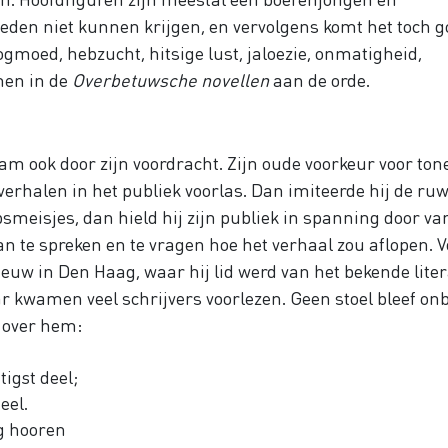
den niet kunnen krijgen, en vervolgens komt het toch g
moed, hebzucht, hitsige lust, jaloezie, onmatigheid,
men in de
Overbetuwsche novellen
aan de orde.
am ook door zijn voordracht. Zijn oude voorkeur voor ton
verhalen in het publiek voorlas. Dan imiteerde hij de ru
meisjes, dan hield hij zijn publiek in spanning door va
n te spreken en te vragen hoe het verhaal zou aflopen. V
pnieuw in Den Haag, waar hij lid werd van het bekende liter
ar kwamen veel schrijvers voorlezen. Geen stoel bleef on
e over hem:
tigst deel;
eel.
ig hooren