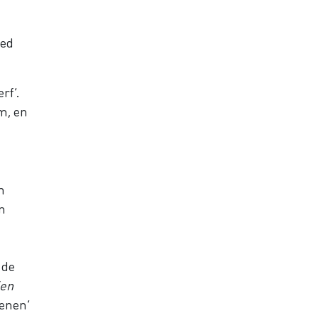
oed
rf’.
m, en
n
jn
 de
en
tenen’