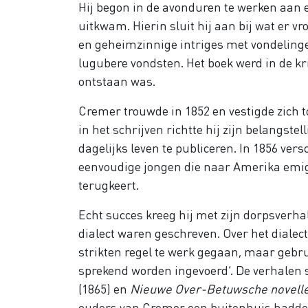
Hij begon in de avonduren te werken aan 
uitkwam. Hierin sluit hij aan bij wat er 
en geheimzinnige intriges met vondelin
lugubere vondsten. Het boek werd in de k
ontstaan was.
Cremer trouwde in 1852 en vestigde zich t
in het schrijven richtte hij zijn belangste
dagelijks leven te publiceren. In 1856 ve
eenvoudige jongen die naar Amerika emigre
terugkeert.
Echt succes kreeg hij met zijn dorpsverh
dialect waren geschreven. Over het dialect
strikten regel te werk gegaan, maar geb
sprekend worden ingevoerd’. De verhalen 
(1865) en
Nieuwe Over-Betuwsche novell
ouders van Cremer een buitenhuis hadden