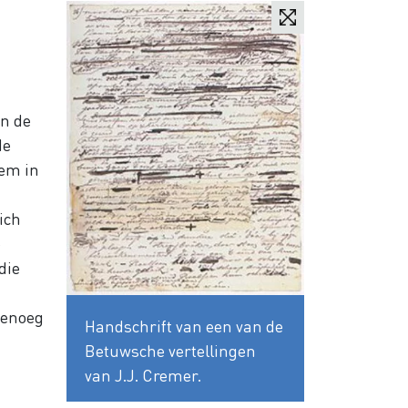
in de
de
hem in
ich
e
die
genoeg
Handschrift van een van de
Betuwsche vertellingen
van J.J. Cremer.