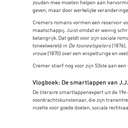
zouden mee moeten helpen aan hervorming
geven, maar door werkelijke veranderinge
Cremers romans vormen een reservoir vo
maatschappij. Juist omdat er weinig schri
belangrijk. Dat geldt voor zijn sociale ro
toneelwereld in
De tooneelspelers
(1876),
vrouw
(1870) over een wispelturige en vee
Cremer stierf nog voor zijn 53
ste
aan een l
Vlogboek: De smartlappen van J.J
De literaire smartlappenexpert uit de 19
voordrachtskunstenaar, die zijn tranentr
inzette voor goede doelen, sociale rechtva