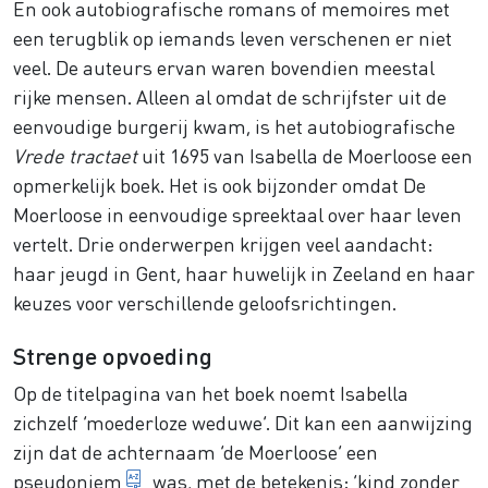
En ook autobiografische romans of memoires met
een terugblik op iemands leven verschenen er niet
veel. De auteurs ervan waren bovendien meestal
rijke mensen. Alleen al omdat de schrijfster uit de
eenvoudige burgerij kwam, is het autobiografische
Vrede tractaet
uit 1695 van Isabella de Moerloose een
opmerkelijk boek. Het is ook bijzonder omdat De
Moerloose in eenvoudige spreektaal over haar leven
vertelt. Drie onderwerpen krijgen veel aandacht:
haar jeugd in Gent, haar huwelijk in Zeeland en haar
keuzes voor verschillende geloofsrichtingen.
Strenge opvoeding
Op de titelpagina van het boek noemt Isabella
zichzelf ‘moederloze weduwe’. Dit kan een aanwijzing
zijn dat de achternaam ‘de Moerloose’ een
schuilnaam
pseudoniem
was, met de betekenis: ‘kind zonder