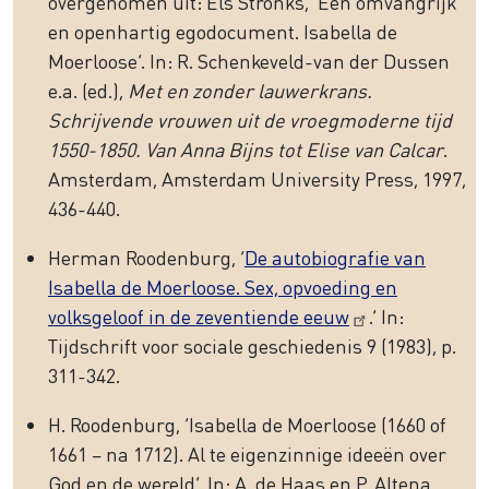
overgenomen uit: Els Stronks, ‘Een omvangrijk
en openhartig egodocument. Isabella de
Moerloose’. In: R. Schenkeveld-van der Dussen
e.a. (ed.),
Met en zonder lauwerkrans.
Schrijvende vrouwen uit de vroegmoderne tijd
1550-1850. Van Anna Bijns tot Elise van Calcar
.
Amsterdam, Amsterdam University Press, 1997,
436-440.
Herman Roodenburg, ‘
De autobiografie van
Isabella de Moerloose. Sex, opvoeding en
volksgeloof in de zeventiende eeuw
.’ In:
Tijdschrift voor sociale geschiedenis 9 (1983), p.
311-342.
H. Roodenburg, ‘Isabella de Moerloose (1660 of
1661 – na 1712). Al te eigenzinnige ideeën over
God en de wereld’. In: A. de Haas en P. Altena