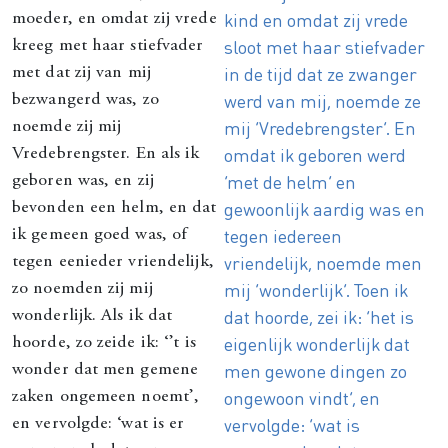
kind en omdat zij vrede
moeder, en omdat zij vrede
sloot met haar stiefvader
kreeg met haar stiefvader
in de tijd dat ze zwanger
met dat zij van mij
werd van mij, noemde ze
bezwangerd was, zo
mij ‘Vredebrengster’. En
noemde zij mij
omdat ik geboren werd
Vredebrengster. En als ik
‘met de helm’ en
geboren was, en zij
gewoonlijk aardig was en
bevonden een helm, en dat
tegen iedereen
ik gemeen goed was, of
vriendelijk, noemde men
tegen eenieder vriendelijk,
mij ‘wonderlijk’. Toen ik
zo noemden zij mij
dat hoorde, zei ik: ‘het is
wonderlijk. Als ik dat
eigenlijk wonderlijk dat
hoorde, zo zeide ik: ‘’t is
men gewone dingen zo
wonder dat men gemene
ongewoon vindt’, en
zaken ongemeen noemt’,
vervolgde: ‘wat is
en vervolgde: ‘wat is er