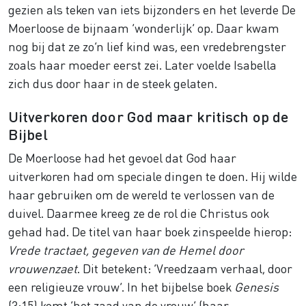
gezien als teken van iets bijzonders en het leverde De
Moerloose de bijnaam ‘wonderlijk’ op. Daar kwam
nog bij dat ze zo’n lief kind was, een vredebrengster
zoals haar moeder eerst zei. Later voelde Isabella
zich dus door haar in de steek gelaten.
Uitverkoren door God maar kritisch op de
Bijbel
De Moerloose had het gevoel dat God haar
uitverkoren had om speciale dingen te doen. Hij wilde
haar gebruiken om de wereld te verlossen van de
duivel. Daarmee kreeg ze de rol die Christus ook
gehad had. De titel van haar boek zinspeelde hierop:
Vrede tractaet, gegeven van de Hemel door
vrouwenzaet
. Dit betekent: ‘Vreedzaam verhaal, door
een religieuze vrouw’. In het bijbelse boek
Genesis
(3:15) komt ‘het zaad van de vrouw’ (haar