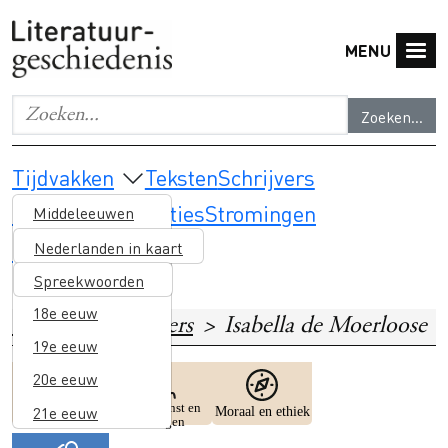
Overslaan en naar de inhoud gaan
MENU
Zoeken...
Geef de woorden op waar je naar wilt zoeken.
Main navigation
Tijdvakken
Teksten
Schrijvers
Thema's & selecties
Stromingen
Middeleeuwen
Lesmateriaal
16e eeuw
Nederlanden in kaart
17e eeuw
Spreekwoorden
18e eeuw
Home
Schrijvers
Isabella de Moerloose
19e eeuw
20e eeuw
Image
Image
Image
Gender en
Godsdienst en
21e eeuw
Moraal en ethiek
identiteit
heiligen