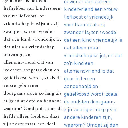
gewoner dan dat een
gemener als dat een
kindervriend een vrouw
liefhebber van kinders een
liefkoost of vriendelijk
vrouw liefkoost, of
voor haar is als zij
vriendschap bewijst als zij
zwanger is; ten tweede
zwanger is; ten tweeden
dat een kind vriendelijk is
dat een kind vriendelijk is,
dat alleen maar
dat niet als vriendschap
vriendschap krijgt, en dat
ontvangt, en
zo’n kind een
allemansvriend dat van
allemansvriend is dat
iedereen aangetrokken en
door iedereen
geliefkoosd wordt, zoals de
aangehaald en
eerste geborenen
geliefkoosd wordt, zoals
doorgaans doen zo lang als
de oudsten doorgaans
er geen andere en bennen;
zijn zolang er nog geen
waarom? Omdat die dan de
andere kinderen zijn;
liefde alleen hebben, daar
waarom? Omdat zij dan
zij anders maar een deel