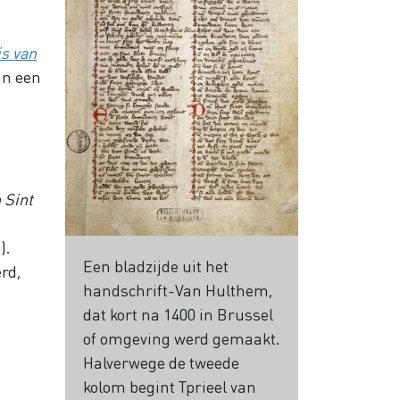
s van
an een
 Sint
).
Een bladzijde uit het
rd,
handschrift-Van Hulthem,
dat kort na 1400 in Brussel
of omgeving werd gemaakt.
Halverwege de tweede
kolom begint Tprieel van