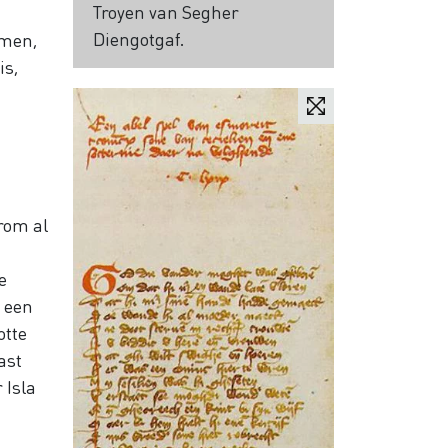
Troyen van Segher
Diengotgaf.
Amen,
is,
rom al
e
e een
otte
ast
 Isla