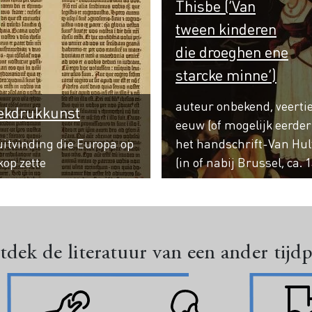
Thisbe (‘Van
tween kinderen
die droeghen ene
starcke minne’)
auteur onbekend, veerti
ekdrukkunst
eeuw (of mogelijk eerder)
uitvinding die Europa op
het handschrift-Van Hu
kop zette
(in of nabij Brussel, ca. 
dek de literatuur van een ander tijd