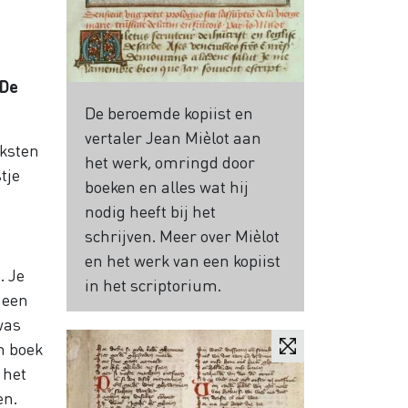
 De
De beroemde kopiist en
vertaler Jean Mièlot aan
eksten
het werk, omringd door
tje
boeken en alles wat hij
nodig heeft bij het
schrijven. Meer over Mièlot
en het werk van een kopiist
. Je
in het scriptorium.
 een
was
en boek
 het
en.