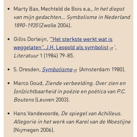
Marty Bax, Mechteld de Bois e.a.,
In het diepst
van mijn gedachten… Symbolisme in Nederland
1890-1935
(Zwolle 2004).
Gillis Dorleijn, ‘
”Het sterkste werkt wat is
weggelaten”. J.H. Leopold als symbolist
’
,
Literatuur
1 (1984) 79-85.
S. Dresden,
Symbolisme
(Amsterdam 1980).
Marco Goud,
Ziende verbeelding. Over zien en
(on)zichtbaarheid in poëzie en poëtica van P.C.
Boutens
(Leuven 2003).
Hans Vandevoorde,
De spiegel van Achilleus.
Allegorie in het werk van Karel van de Woestijne
(Nijmegen 2006).