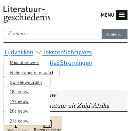
Overslaan en naar de inhoud gaan
MENU
Zoeken...
Geef de woorden op waar je naar wilt zoeken.
Main navigation
Tijdvakken
Teksten
Schrijvers
Thema's & selecties
Stromingen
Middeleeuwen
Lesmateriaal
16e eeuw
Nederlanden in kaart
17e eeuw
Spreekwoorden
18e eeuw
Home
17e eeuw
19e eeuw
Koloniale literatuur uit Zuid-Afrika
20e eeuw
21e eeuw
Image
Image
Reizen en andere
Kolonialisme