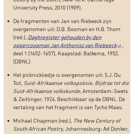
University Press, 2010 (1909).
De fragmenten van Jan van Riebeeck zijn
overgenomen uit: D.B. Bosman en H.B. Thom
(red.),
Daghregister gehouden by den
oppercoopman Jan Anthonisz van Riebeeck
,
deel 1 (1652-1657), Kaapstad: Balkema, 1952.
(DBNL)
Het picknickliedje is overgenomen uit: S.J. Du
Toit,
Suid-Afrikaanse volkspoësie. Bijdrae tot die
Suid-Afrikaanse volkskunde
, Amsterdam: Swets
& Zeitlinger, 1924. Beschikbaar op de DBNL. De
vertaling van het fragment is van Tycho Maas.
Michael Chapman (red.),
The New Century of
South African Poetry
, Johannesburg: Ad Donker,