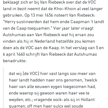
beklaagt zich er bij Van Riebeeck over dat de VOC
land in bezit neemt dat de Khoi-Khoin al veel langer
gebruiken. Op 13 mei 1656 noteert Van Riebeeck:
"Herry sustineerden dat hem ende Caapman ’t landt
van de Caap toequamen." Vier jaar later vraagt
Autshumao aan Van Riebeeck wat hij ervan zou
vinden als hij in Nederland hetzelfde zou komen
doen als de VOC aan de Kaap. In het verslag van 5 en
6 april 1660 schrijft Van Riebeeck dat Autshumao
benadrukte:
dat wij [de VOC] hier vast langs soo meer van
haer landt hadden naer ons genomen, ’twelck
haer van alle eeuwen eygen toegecomen had,
ende waerop sij gewoon waren haer vee te
weyden, etc.; vragende oock: als sij in Hollant
quamen, off men haer sulcx wel soude