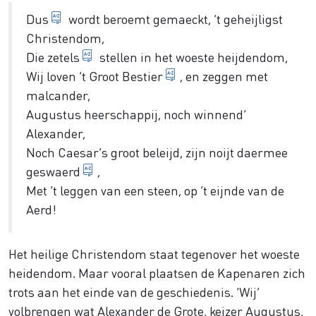
Zo
Dus
wordt beroemt gemaeckt, ’t geheijligst
Christendom,
nederzettingen
Die
zetels
stellen in het woeste heijdendom,
God de almachtige
Wij loven
’t Groot Bestier
, en zeggen met
malcander,
Augustus heerschappij, noch winnend’
Alexander,
Noch Caesar’s groot beleijd, zijn noijt daermee
vereerd
geswaerd
,
Met ’t leggen van een steen, op ’t eijnde van de
Aerd!
Het heilige Christendom staat tegenover het woeste
heidendom. Maar vooral plaatsen de Kapenaren zich
trots aan het einde van de geschiedenis. ‘Wij’
volbrengen wat Alexander de Grote, keizer Augustus,