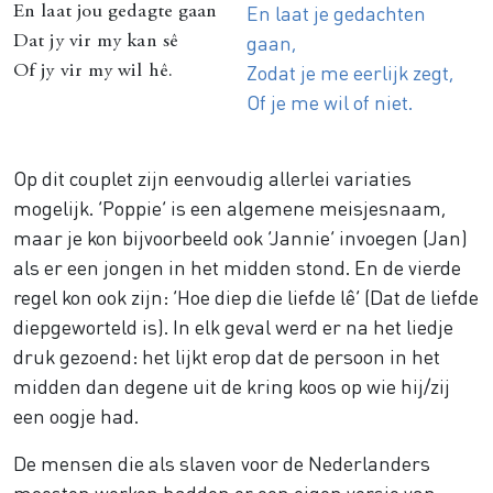
En laat je gedachten
En laat jou gedagte gaan
gaan,
Dat jy vir my kan sê
Zodat je me eerlijk zegt,
Of jy vir my wil hê.
Of je me wil of niet.
Op dit couplet zijn eenvoudig allerlei variaties
mogelijk. ‘Poppie’ is een algemene meisjesnaam,
maar je kon bijvoorbeeld ook ‘Jannie’ invoegen (Jan)
als er een jongen in het midden stond. En de vierde
regel kon ook zijn: ‘Hoe diep die liefde lê’ (Dat de liefde
diepgeworteld is). In elk geval werd er na het liedje
druk gezoend: het lijkt erop dat de persoon in het
midden dan degene uit de kring koos op wie hij/zij
een oogje had.
De mensen die als slaven voor de Nederlanders
moesten werken hadden er een eigen versie van