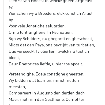
Dien selven Gheest In welcke gheen arghelist
sy,
Wenschen wy u Broeders, elck constich Artist
by,
Voor vele Jonstighe salutatien,
Om u tontfanghene, In Recreatien,
Sijn wy Schilders, nu ghegordt en gheschoeit,
Midts dat den Peys, ons bevrijdt van turbatien,
Dus versoeckt Tviolierken, twelck nu lustich
bloeit,
Deur Rhetorices liefde, u hier toe spoeit.
Verstandighe, Edele constighe gheesten,
Wy bidden u al tsamen, minst metten
meesten,
Compareert in Augusto den derden dach
Maer, niet min dan Sesthiene. Compt ter