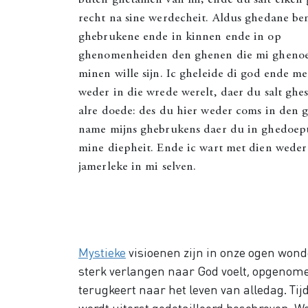
buten ghetamen van mi; ende du salt elken
recht na sine werdecheit. Aldus ghedane ben
ghebrukene ende in kinnen ende in op
ghenomenheiden den ghenen die mi gheno
minen wille sijn. Ic gheleide di god ende m
weder in die wrede werelt, daer du salt gh
alre doede: des du hier weder coms in den 
name mijns ghebrukens daer du in ghedoept
mine diepheit. Ende ic wart met dien weder
jamerleke in mi selven.
Mystieke
visioenen zijn in onze ogen wonde
sterk verlangen naar God voelt, opgenome
terugkeert naar het leven van alledag. Ti
wordt uiterst gedetailleerd beschreven. We 