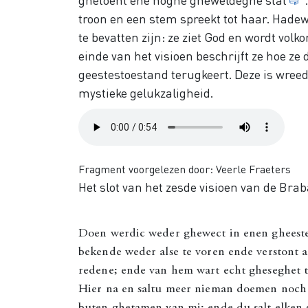
troon en een stem spreekt tot haar. Hade
te bevatten zijn: ze ziet God en wordt vol
einde van het visioen beschrijft ze hoe ze 
geestestoestand terugkeert. Deze is wree
mystieke gelukzaligheid.
Audio
file
Fragment voorgelezen door: Veerle Fraeters
Het slot van het zesde visioen van de Bra
Doen werdic weder ghewect in enen gheeste
bekende weder alse te voren ende verstont a
redene; ende van hem wart echt gheseghet t
Hier na en saltu meer nieman doemen noch