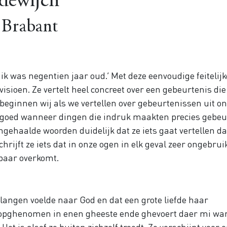
dewijch
 Brabant
ik was negentien jaar oud.’ Met deze eenvoudige feitelijk
isioen. Ze vertelt heel concreet over een gebeurtenis di
beginnen wij als we vertellen over gebeurtenissen uit o
e goed wanneer dingen die indruk maakten precies gebe
gehaalde woorden duidelijk dat ze iets gaat vertellen da
rijft ze iets dat in onze ogen in elk geval zeer ongebruik
lbaar overkomt.
rlangen voelde naar God en dat een grote liefde haar
dic opghenomen in enen gheeste ende ghevoert daer mi wa
plaats
’. Het is alsof ze buiten zichzelf treedt. Ze verschijnt voor 