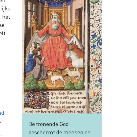
lijks
n het
se
eft
nd
w
De tronende God
beschermt de mensen en