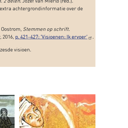
. 2 delen
. Jozef van Mierlo (red.).
k extra achtergrondinformatie over de
n Oostrom,
Stemmen op schrift.
, 2016,
p. 421-427: ‘Visioenen: Ik ervoer’
.
zesde visioen.