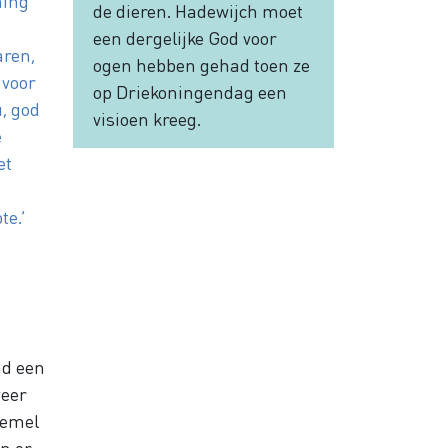
ming
de dieren. Hadewijch moet
een dergelijke God voor
aren,
ogen hebben gehad toen ze
 voor
op Driekoningendag een
u, god
visioen kreeg.
e
et
te.’
nd een
weer
hemel
en er