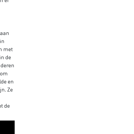
 aan
in
en met
in de
nderen
t om
lde en
jn. Ze
ot de