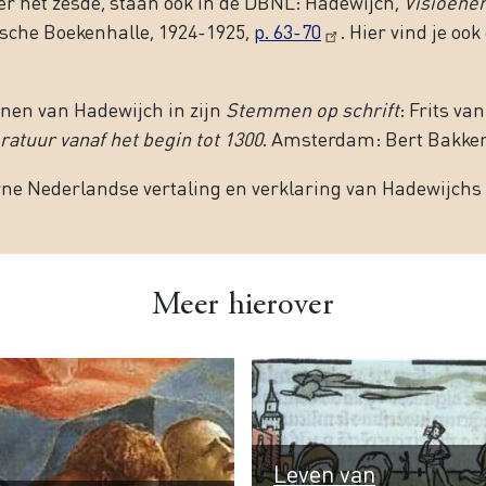
r het zesde, staan ook in de DBNL: Hadewijch,
Visioenen
che Boekenhalle, 1924-1925,
p. 63-70
. Hier vind je oo
enen van Hadewijch in zijn
Stemmen op schrift
: Frits va
atuur vanaf het begin tot 1300
. Amsterdam: Bert Bakker
ne Nederlandse vertaling en verklaring van Hadewijchs 
Meer hierover
Leven van