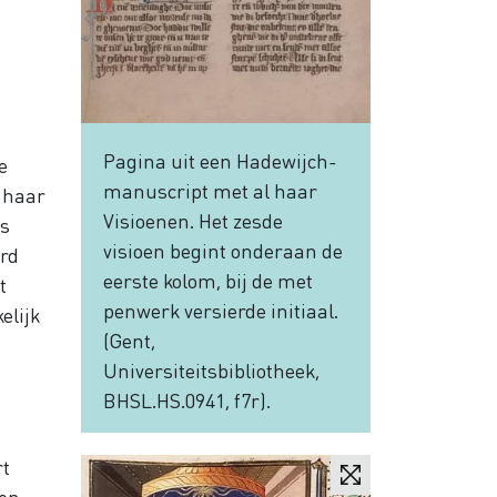
Pagina uit een Hadewijch-
e
manuscript met al haar
e haar
Visioenen. Het zesde
ns
visioen begint onderaan de
urd
eerste kolom, bij de met
t
penwerk versierde initiaal.
elijk
(Gent,
Universiteitsbibliotheek,
BHSL.HS.0941, f7r).
rt
een