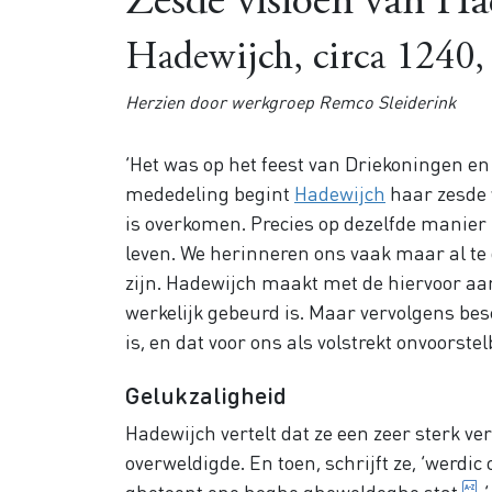
Zesde visioen van Ha
Hadewijch, circa 1240,
Herzien door werkgroep Remco Sleiderink
‘Het was op het feest van Driekoningen en 
mededeling begint
Hadewijch
haar zesde v
is overkomen. Precies op dezelfde manier 
leven. We herinneren ons vaak maar al t
zijn. Hadewijch maakt met de hiervoor aan
werkelijk gebeurd is. Maar vervolgens besch
is, en dat voor ons als volstrekt onvoorste
Gelukzaligheid
Hadewijch vertelt dat ze een zeer sterk ve
overweldigde. En toen, schrijft ze, ‘wer
ghetoent ene hoghe gheweldeghe
stat