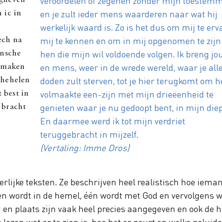
veroordelen of zegenen zonder mijn toestem
 gheven
en je zult ieder mens waarderen naar wat hij
 ic in
werkelijk waard is. Zo is het dus om mij te erv
mij te kennen en om in mij opgenomen te zijn
ech na
hen die mijn wil voldoende volgen. Ik breng jo
ensche
en mens, weer in de wrede wereld, waar je all
esmaken
doden zult sterven, tot je hier terugkomt om h
ghehelen
volmaakte een-zijn met mijn drieëenheid te
 best in
genieten waar je nu gedoopt bent, in mijn diep
 bracht
En daarmee werd ik tot mijn verdriet
teruggebracht in mijzelf.
(Vertaling: Imme Dros)
rlijke teksten. Ze beschrijven heel realistisch hoe iema
n wordt in de hemel, één wordt met God en vervolgens 
jd en plaats zijn vaak heel precies aangegeven en ook de 
lezen wat er te zien is, hoe het er geurt en welke geluid