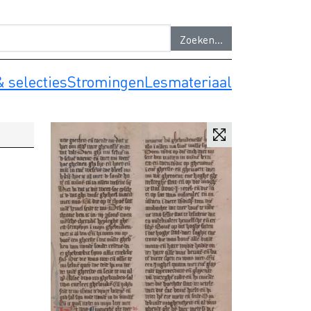
 selecties
Stromingen
Lesmateriaal