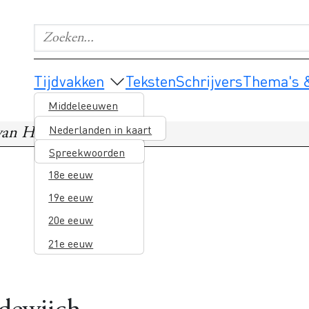
Zoeken...
Geef de woorden op waar je naar wilt zoeken.
Main navigation
Tijdvakken
Teksten
Schrijvers
Thema's &
Middeleeuwen
16e eeuw
Nederlanden in kaart
van Hadewijch
17e eeuw
Spreekwoorden
18e eeuw
19e eeuw
20e eeuw
21e eeuw