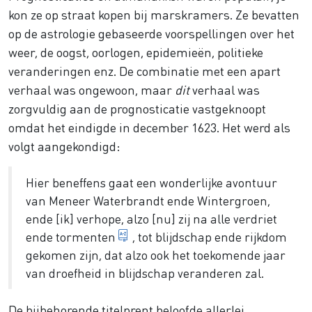
kon ze op straat kopen bij marskramers. Ze bevatten
op de astrologie gebaseerde voorspellingen over het
weer, de oogst, oorlogen, epidemieën, politieke
veranderingen enz. De combinatie met een apart
verhaal was ongewoon, maar
dit
verhaal was
zorgvuldig aan de prognosticatie vastgeknoopt
omdat het eindigde in december 1623. Het werd als
volgt aangekondigd:
Hier beneffens gaat een wonderlijke avontuur
van Meneer Waterbrandt ende Wintergroen,
ende [ik] verhope, alzo [nu] zij na alle verdriet
kwellingen
ende
tormenten
, tot blijdschap ende rijkdom
gekomen zijn, dat alzo ook het toekomende jaar
van droefheid in blijdschap veranderen zal.
De bijbehorende titelprent beloofde allerlei