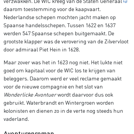
no
verzwakken. De WIC kreeg van de
Staten Generaal
daarom toestemming voor de kaapvaart.
Nederlandse schepen mochten jacht maken op
Spaanse handelsschepen. Tussen 1622 en 1637
werden 547 Spaanse schepen buitgemaakt. De
grootste klapper was de verovering van de Zilvervloot
door admiraal Piet Hein in 1628.
Maar zover was het in 1623 nog niet. Het lukte niet
goed om kapitaal voor de WIC los te krijgen van
beleggers. Daarom werd er veel reclame gemaakt
voor de nieuwe compagnie en het slot van
Wonderlicke Avontuer
wordt daarvoor dus ook
gebruikt. Waterbrandt en Wintergroen worden
kolonisten en dienen zo in de verte nog steeds hun
vaderland.
Avonturenroman