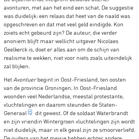
avonturen, met aan het eind een schat. De suggestie
was duidelijk: een relaas dat heet van de naald was
opgeschreven en dat met veel geld eindigde. Kon
zoiets echt gebeurd zijn? De auteur, die verder
anoniem blijft maar wellicht uitgever Nicolaes
Geelkerck is, doet er alles aan om de schijn van
realisme te wekken, niet voor niets zoals uiteindelijk
zal blijken.
Het
Avontuer
begint in Oost-Friesland, ten oosten
van de provincie Groningen. In Oost-Friesland
woonden veel Nederlandse, meestal protestante,
vluchtelingen en daarom steunden de
Staten-
landsregering
Generaal
dit gewest. Of de soldaat Waterbrandt
en zijn vriendin Wintergroen vluchtelingen zijn wordt
niet duidelijk, maar in elk geval zijn ze smoorverliefd.
De ouders van het meisje hebben echter andere