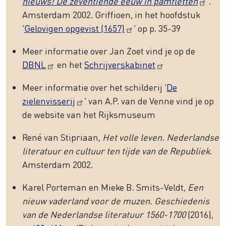
nieuws! De zeventiende eeuw in pamfletten
.
Amsterdam 2002. Griffioen, in het hoofdstuk
‘
Gelovigen opgevist (1657)
’ op p. 35-39
Meer informatie over Jan Zoet vind je op de
DBNL
en het
Schrijverskabinet
Meer informatie over het schilderij ‘
De
zielenvisserij
’ van A.P. van de Venne vind je op
de website van het Rijksmuseum
René van Stipriaan,
Het volle leven. Nederlandse
literatuur en cultuur ten tijde van de Republiek
.
Amsterdam 2002.
Karel Porteman en Mieke B. Smits-Veldt,
Een
nieuw vaderland voor de muzen. Geschiedenis
van de Nederlandse literatuur 1560-1700
(2016),