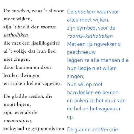
De
snoeken
, waarvoor
De
snoeken
, waar ’t al voor
alles moet wijken,
moet wijken,
zijn symbool voor de
zijn ’t beeld der
roomse
rooms-katholieken
.
katholijken
Met een ijzingwekkend
die met een ijselijk getier
geschreeuw
al ’t volkje dat hun lied
leggen ze alle mensen die
niet zingen,
hun liedje niet willen
door bannen en door
zingen,
beulen dwingen
hun wil op met
en stoken hel en vagevier.
banvloeken en beulen
De gladde
zeelten
, die
en poken ze het vuur van
nooit bijten,
de hel en het vagevuur
zijn, evenals de
op.
mennonijten
,
De gladde
zeelten
die
zo kwaad te grijpen als een