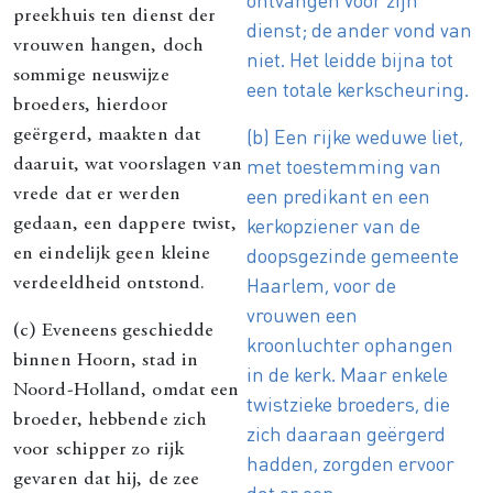
preekhuis ten dienst der
dienst; de ander vond van
vrouwen hangen, doch
niet. Het leidde bijna tot
sommige neuswijze
een totale kerkscheuring.
broeders, hierdoor
(b) Een rijke weduwe liet,
geërgerd, maakten dat
met toestemming van
daaruit, wat voorslagen van
een predikant en een
vrede dat er werden
kerkopziener van de
gedaan, een dappere twist,
doopsgezinde gemeente
en eindelijk geen kleine
Haarlem, voor de
verdeeldheid ontstond.
vrouwen een
(c) Eveneens geschiedde
kroonluchter ophangen
binnen Hoorn, stad in
in de kerk. Maar enkele
Noord-Holland, omdat een
twistzieke broeders, die
broeder, hebbende zich
zich daaraan geërgerd
voor schipper zo rijk
hadden, zorgden ervoor
gevaren dat hij, de zee
dat er een