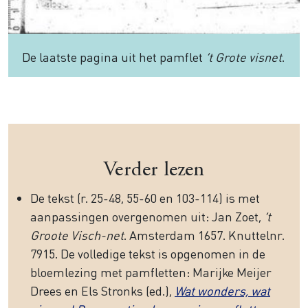
De laatste pagina uit het pamflet
’t Grote visnet
.
Verder lezen
De tekst (r. 25-48, 55-60 en 103-114) is met
aanpassingen overgenomen uit: Jan Zoet,
’t
Groote Visch-net
. Amsterdam 1657. Knuttelnr.
7915. De volledige tekst is opgenomen in de
bloemlezing met pamfletten: Marijke Meijer
Drees en Els Stronks (ed.),
Wat wonders, wat