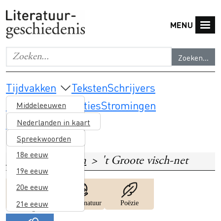
Overslaan en naar de inhoud gaan
MENU
Zoeken...
Geef de woorden op waar je naar wilt zoeken.
Main navigation
Tijdvakken
Teksten
Schrijvers
Thema's & selecties
Stromingen
Middeleeuwen
Lesmateriaal
16e eeuw
Nederlanden in kaart
17e eeuw
Spreekwoorden
18e eeuw
Home
Teksten
't Groote visch-net
19e eeuw
20e eeuw
Image
Image
Image
Godsdienst en
21e eeuw
Mens en natuur
Poëzie
heiligen