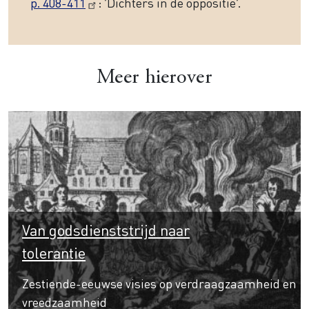
p. 408-411
: ‘Dichters in de oppositie’.
Meer hierover
Van godsdienststrijd naar
tolerantie
Zestiende-eeuwse visies op verdraagzaamheid en
vreedzaamheid