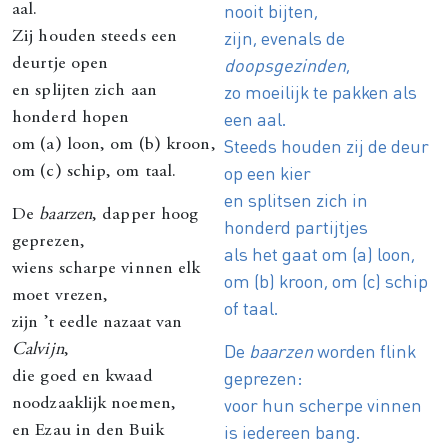
nooit bijten,
aal.
zijn, evenals de
Zij houden steeds een
doopsgezinden
,
deurtje open
zo moeilijk te pakken als
en splijten zich aan
een aal.
honderd hopen
Steeds houden zij de deur
om (a) loon, om (b) kroon,
op een kier
om (c) schip, om taal.
en splitsen zich in
De
baarzen
, dapper hoog
honderd partijtjes
geprezen,
als het gaat om (a) loon,
wiens scharpe vinnen elk
om (b) kroon, om (c) schip
moet vrezen,
of taal.
zijn ’t eedle nazaat van
De
baarzen
worden flink
Calvijn
,
geprezen:
die goed en kwaad
voor hun scherpe vinnen
noodzaaklijk noemen,
is iedereen bang.
en Ezau in den Buik