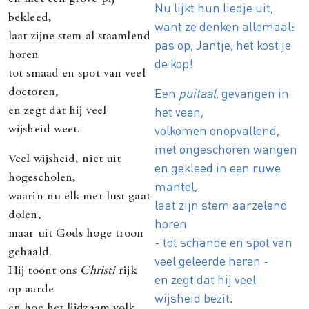
Nu lijkt hun liedje uit,
bekleed,
want ze denken allemaal:
laat zijne stem al staamlend
pas op, Jantje, het kost je
horen
de kop!
tot smaad en spot van veel
Een
puitaal
, gevangen in
doctoren,
het veen,
en zegt dat hij veel
volkomen onopvallend,
wijsheid weet.
met ongeschoren wangen
Veel wijsheid, niet uit
en gekleed in een ruwe
hogescholen,
mantel,
waarin nu elk met lust gaat
laat zijn stem aarzelend
dolen,
horen
maar uit Gods hoge troon
- tot schande en spot van
gehaald.
veel geleerde heren -
Hij toont ons
Christi
rijk
en zegt dat hij veel
op aarde
wijsheid bezit.
en hoe het lijdzaam volk,