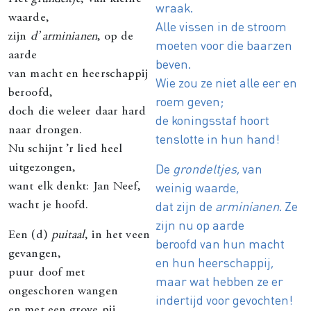
wraak.
waarde,
Alle vissen in de stroom
zijn
d’ arminianen
, op de
moeten voor die baarzen
aarde
beven.
van macht en heerschappij
Wie zou ze niet alle eer en
beroofd,
roem geven;
doch die weleer daar hard
de koningsstaf hoort
naar drongen.
tenslotte in hun hand!
Nu schijnt ’r lied heel
De
grondeltjes
, van
uitgezongen,
weinig waarde,
want elk denkt: Jan Neef,
dat zijn de
arminianen
. Ze
wacht je hoofd.
zijn nu op aarde
Een (d)
puitaal
, in het veen
beroofd van hun macht
gevangen,
en hun heerschappij,
puur doof met
maar wat hebben ze er
ongeschoren wangen
indertijd voor gevochten!
en met een grove pij