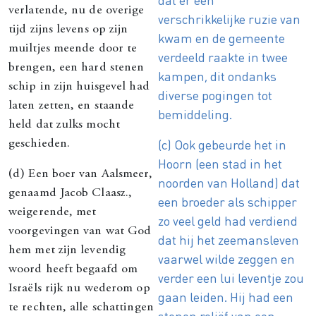
verlatende, nu de overige
verschrikkelijke ruzie van
tijd zijns levens op zijn
kwam en de gemeente
muiltjes meende door te
verdeeld raakte in twee
brengen, een hard stenen
kampen, dit ondanks
schip in zijn huisgevel had
diverse pogingen tot
laten zetten, en staande
bemiddeling.
held dat zulks mocht
(c) Ook gebeurde het in
geschieden.
Hoorn (een stad in het
(d) Een boer van Aalsmeer,
noorden van Holland) dat
genaamd Jacob Claasz.,
een broeder als schipper
weigerende, met
zo veel geld had verdiend
voorgevingen van wat God
dat hij het zeemansleven
hem met zijn levendig
vaarwel wilde zeggen en
woord heeft begaafd om
verder een lui leventje zou
Israëls rijk nu wederom op
gaan leiden. Hij had een
te rechten, alle schattingen
stenen reliëf van een