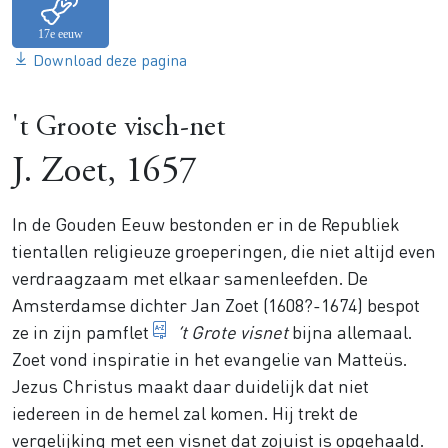
Download deze pagina
't Groote visch-net
J. Zoet, 1657
In de Gouden Eeuw bestonden er in de Republiek
tientallen religieuze groeperingen, die niet altijd even
verdraagzaam met elkaar samenleefden. De
Amsterdamse dichter Jan Zoet (1608?-1674) bespot
Vlugschrift over een actueel onde
ze in zijn
pamflet
’
t Grote visnet
bijna allemaal.
Zoet vond inspiratie in het evangelie van Matteüs.
Jezus Christus maakt daar duidelijk dat niet
iedereen in de hemel zal komen. Hij trekt de
vergelijking met een visnet dat zojuist is opgehaald.