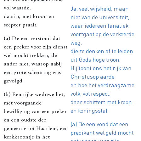
Ja, veel wijsheid, maar
vol waarde,
niet van de universiteit,
daarin, met kroon en
waar iedereen fanatiek
scepter praalt.
voortgaat op de verkeerde
(a) De een verstond dat
weg,
een preker voor zijn dienst
die ze denken af te leiden
wel mocht trekken, de
uit Gods hoge troon.
ander niet, waarop nabij
Hij toont ons het rijk van
een grote scheuring was
Christusop aarde
gevolgd.
en hoe het verdraagzame
volk, vol respect,
(b) Een rijke weduwe liet,
daar schittert met kroon
met voorgaande
en koningsstaf.
bewilliging van een preker
en een oudste der
(a) De een vond dat een
gemeente tot Haarlem, een
predikant wel geld mocht
kerkkroontje in het
ontvangen voor zijn