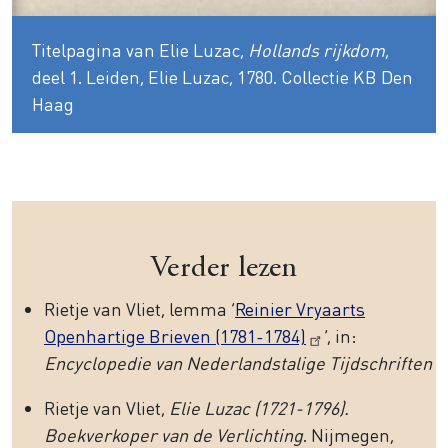
Titelpagina van Elie Luzac,
Hollands rijkdom
,
deel 1. Leiden, Elie Luzac, 1780. Collectie KB Den
Haag
Verder lezen
Rietje van Vliet, lemma ‘
Reinier Vryaarts
Openhartige Brieven (1781-1784)
’, in:
Encyclopedie van Nederlandstalige Tijdschriften
Rietje van Vliet,
Elie Luzac (1721-1796).
Boekverkoper van de Verlichting
. Nijmegen,